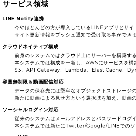
サービス領域
LINE Notify連携
今やほとんどの方が導入しているLINEアプリとサ
サイト更新情報をプッシュ通知で受け取る事ができ
クラウドネイティブ構成
前身のシステムではクラウド上にサーバーを構築す
本システムでは構成を一新し、AWSにサービスを構
S3、API Gateway、Lambda、ElastiCa
容量無制限＆動画配信対応
データの保存先には堅牢なオブジェクトストレージの
新たに動画による見せ方という選択肢を加え、動画
ソーシャルログイン対応
従来のシステムはメールアドレスとパスワードログ
本システムでは新たにTwitter/Google/LIN