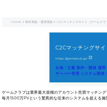
HOME
制作実績・運用実績
C2Cマッチングサイト（ゲームクラ
C2Cマッチングサ
https://gameclub.jp/
企画・立案
制作・開発
運用
サーバー管理
システム開発
ゲームクラブは業界最大規模のアカウント売買マッチング
毎月1500万PVという驚異的な従来のシステムを超える