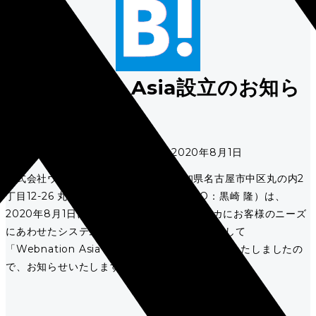
Webnation Asia設立のお知ら
せ
投稿日：2020年8月1日 / 更新日：2020年8月1日
株式会社ウェブネーション（本社：愛知県名古屋市中区丸の内2
丁目12-26 丸の内セントラルビル5F、CEO：黒崎 隆）は、
2020年8月1日にバングラデシュの首都ダッカにお客様のニーズ
にあわせたシステム開発に特化する海外拠点として
「Webnation Asia Corp, Ltd.」を新たに設立いたしましたの
で、お知らせいたします。