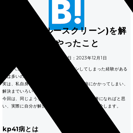
Kp41病(ブルースクリーン)を解
決するまでにやったこと
投稿日：2023年10月31日 / 更新日：2023年12月1日
突然PCがフリーズしてシャットダウンしてしまった経験がある
方は多いのではないでしょうか。
実は、私自身のPCも3か月ほど前にKp41病にかかってしまい、
解決までいろいろと試行錯誤しました。
今回は、同じようなお悩みを抱えている方の参考になればと思
い、実際に自分が解決するまで行った手順をご紹介します。
kp41病とは