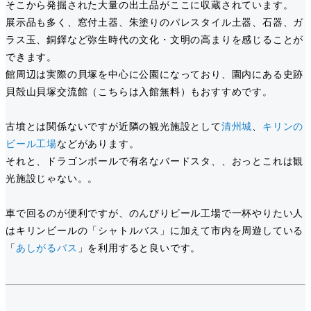
そこから発掘された大量の出土品がここに収蔵されています。
展示品も多く、窓付土器、朱塗りのパレスタイル土器、石器、ガ
ラス玉、銅鐸など弥生時代の文化・文明の高まりを感じることが
できます。
館周辺は実際の貝塚を中心に公園になっており、園内にある史跡
貝殻山貝塚交流館（こちらは入館無料）もおすすめです。
古墳とは関係ないですが近隣の観光施設として
清州城
、
キリンの
ビール工場
などがあります。
それと、ドラゴンボールで有名なバードスタ、、おっとこれは観
光施設じゃない。。
車で回るのが便利ですが、のんびりビール工場で一杯やりたい人
はキリンビールの「シャトルバス」に加えて市内を周遊している
「
あしがるバス
」を利用すると良いです。