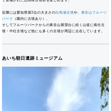
て整備された志段味古墳群を楽しめます。
近隣には愛知県第3位の大きさの
白鳥塚古墳
や、
東谷山フルーツ
パーク
（園内に古墳あり）、
そしてフルーツパークからの東谷山展望台に続く山道に南社古
墳・中社古墳など他にも多くの古墳が周辺に点在しています。
あいち朝日遺跡ミュージアム