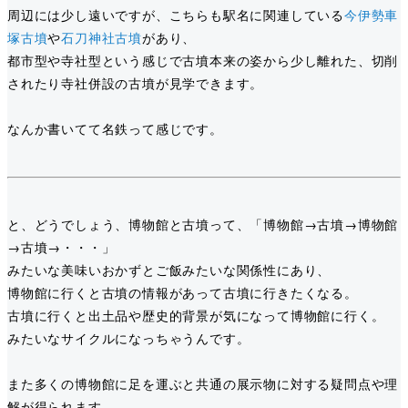
周辺には少し遠いですが、こちらも駅名に関連している
今伊勢車
塚古墳
や
石刀神社古墳
があり、
都市型や寺社型という感じで古墳本来の姿から少し離れた、切削
されたり寺社併設の古墳が見学できます。
なんか書いてて名鉄って感じです。
と、どうでしょう、博物館と古墳って、「博物館→古墳→博物館
→古墳→・・・」
みたいな美味いおかずとご飯みたいな関係性にあり、
博物館に行くと古墳の情報があって古墳に行きたくなる。
古墳に行くと出土品や歴史的背景が気になって博物館に行く。
みたいなサイクルになっちゃうんです。
また多くの博物館に足を運ぶと共通の展示物に対する疑問点や理
解が得られます。