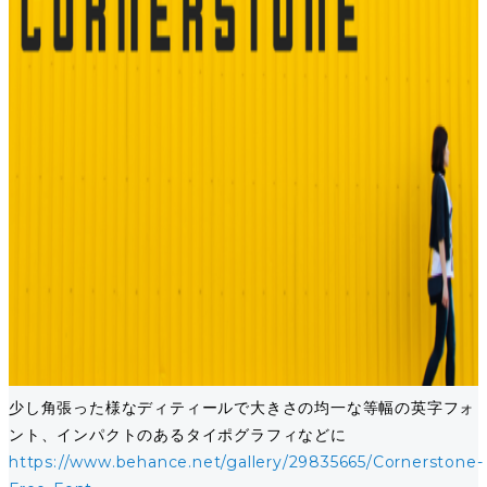
少し角張った様なディティールで大きさの均一な等幅の英字フォ
ント、インパクトのあるタイポグラフィなどに
https://www.behance.net/gallery/29835665/Cornerstone-